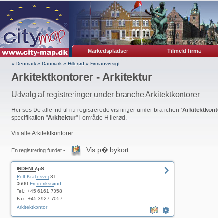
Markedspladser
Tilmeld firma
» Denmark
»
Danmark
»
Hillerød
»
Firmaoversigt
Arkitektkontorer - Arkitektur
Udvalg af registreringer under branche Arkitektkontorer
Her ses De alle ind til nu registrerede visninger under branchen "
Arkitektkont
specifikation "
Arkitektur
" i område Hillerød.
Vis alle Arkitektkontorer
Vis p� bykort
En registrering fundet -
INDENI ApS
Rolf Krakesvej
31
3600
Frederikssund
Tel.: +45 6161 7058
Fax: +45 3927 7057
Arkitektkontor