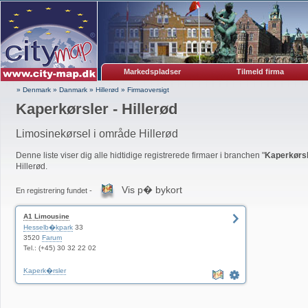
Markedspladser
Tilmeld firma
» Denmark
»
Danmark
»
Hillerød
»
Firmaoversigt
Kaperkørsler - Hillerød
Limosinekørsel i område Hillerød
Denne liste viser dig alle hidtidige registrerede firmaer i branchen "
Kaperkørs
Hillerød.
Vis p� bykort
En registrering fundet -
A1 Limousine
Hesselb�kpark
33
3520
Farum
Tel.: (+45) 30 32 22 02
Kaperk�rsler