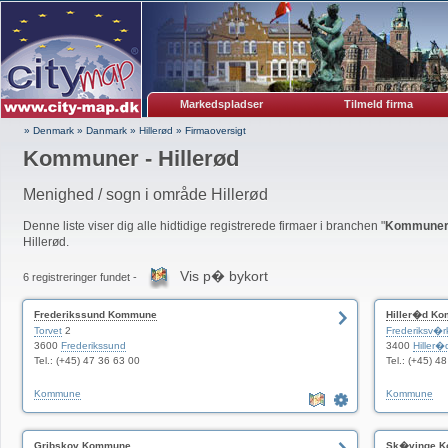
Markedspladser
Tilmeld firma
» Denmark
»
Danmark
»
Hillerød
»
Firmaoversigt
Kommuner - Hillerød
Menighed / sogn i område Hillerød
Denne liste viser dig alle hidtidige registrerede firmaer i branchen "
Kommune
Hillerød.
Vis p� bykort
6 registreringer fundet -
Frederikssund Kommune
Hiller�d K
Torvet
2
Frederiksv�
3600
Frederikssund
3400
Hiller�
Tel.: (+45) 47 36 63 00
Tel.: (+45) 4
Kommune
Kommune
Gribskov Kommune
Sk�vinge 