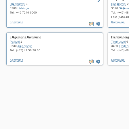
R�dhusvej
3
Harl�sevej
2
3200
Helsinge
3320
Sk�vi
Tel.: +45 7249 6000
Tel.: (+45) 4
Fax: (+45) 4
Kommune
Kommune
J�gerspris Kommune
Fredensbor
Parkvej
1
Tinghusvej
6
3630
J�gerspris
3480
Freden
Tel.: (+45) 47 56 70 00
Tel.: (+45) 4
Kommune
Kommune