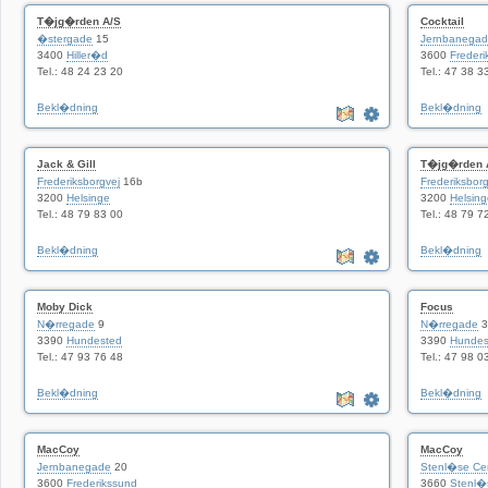
T�jg�rden A/S
Cocktail
�stergade
15
Jernbanega
3400
Hiller�d
3600
Frederi
Tel.: 48 24 23 20
Tel.: 47 38 3
Bekl�dning
Bekl�dning
Jack & Gill
T�jg�rden 
Frederiksborgvej
16b
Frederiksborg
3200
Helsinge
3200
Helsing
Tel.: 48 79 83 00
Tel.: 48 79 7
Bekl�dning
Bekl�dning
Moby Dick
Focus
N�rregade
9
N�rregade
3
3390
Hundested
3390
Hundes
Tel.: 47 93 76 48
Tel.: 47 98 0
Bekl�dning
Bekl�dning
MacCoy
MacCoy
Jernbanegade
20
Stenl�se Ce
3600
Frederikssund
3660
Stenl�