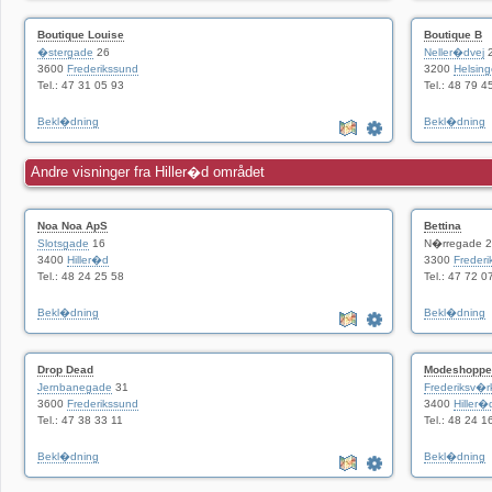
Boutique Louise
Boutique B
�stergade
26
Neller�dvej
3600
Frederikssund
3200
Helsing
Tel.: 47 31 05 93
Tel.: 48 79 4
Bekl�dning
Bekl�dning
Andre visninger fra Hiller�d området
Noa Noa ApS
Bettina
Slotsgade
16
N�rregade 
3400
Hiller�d
3300
Frederi
Tel.: 48 24 25 58
Tel.: 47 72 0
Bekl�dning
Bekl�dning
Drop Dead
Modeshoppe
Jernbanegade
31
Frederiksv�
3600
Frederikssund
3400
Hiller�
Tel.: 47 38 33 11
Tel.: 48 24 1
Bekl�dning
Bekl�dning