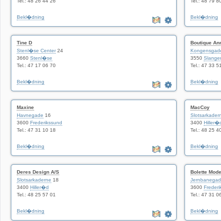
Tel.: 48 26 44 26
Tel.: 48 79 8
Bekl�dning
Bekl�dning
Tine D
Boutique An
Stenl�se Center
24
Kongensgad
3660
Stenl�se
3550
Slange
Tel.: 47 17 06 70
Tel.: 47 33 5
Bekl�dning
Bekl�dning
Maxine
MacCoy
Havnegade
16
Slotsarkader
3600
Frederikssund
3400
Hiller�
Tel.: 47 31 10 18
Tel.: 48 25 4
Bekl�dning
Bekl�dning
Deres Design A/S
Bolette Mod
Slotsarkaderne
18
Jernbanega
3400
Hiller�d
3600
Frederi
Tel.: 48 25 57 01
Tel.: 47 31 0
Bekl�dning
Bekl�dning