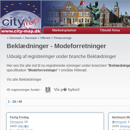
Markedspladser
Tilmeld firma
» Denmark
»
Danmark
»
Hillerød
»
Firmaoversigt
Beklædninger - Modeforretninger
Udvalg af registreringer under branche Beklædninger
Her ses De alle ind til nu registrerede visninger under branchen "
Beklædning
specifikation "
Modeforretninger
" i område Hillerød.
Vis alle Beklædninger
Vis p� bykort
45 registreringer fundet -
1 - 26 / 45
Farlig Fredag
Hartmann M
Slotsgade
20
�stergade
1
3400
Hiller�d
3200
Helsing